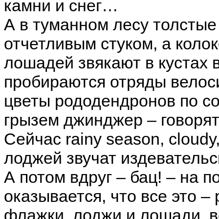
камни и снег…
А в туманном лесу толстые
отчетливым стуком, а колок
лошадей звякают в кустах в
пробираются отряды велос
цветы рододендронов по со
грызем джинджер – говорят
Сейчас rainy season, cloudy
лоджей звучат издевательс
А потом вдруг – бац! – на п
оказывается, что все это –
флажки, лоджи и лошади, вс