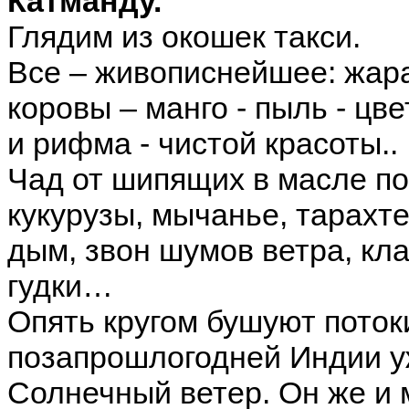
Катманду.
Глядим из окошек такси.
Все – живописнейшее: жара 
коровы – манго - пыль - ц
и рифма - чистой красоты..
Чад от шипящих в масле п
кукурузы, мычанье, тарахт
дым, звон шумов ветра, клак
гудки…
Опять кругом бушуют потоки
позапрошлогодней Индии у
Солнечный ветер. Он же и 