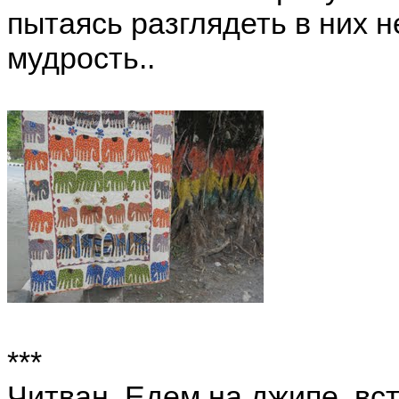
пытаясь разглядеть в них 
мудрость..
***
Читван. Едем на джипе, в