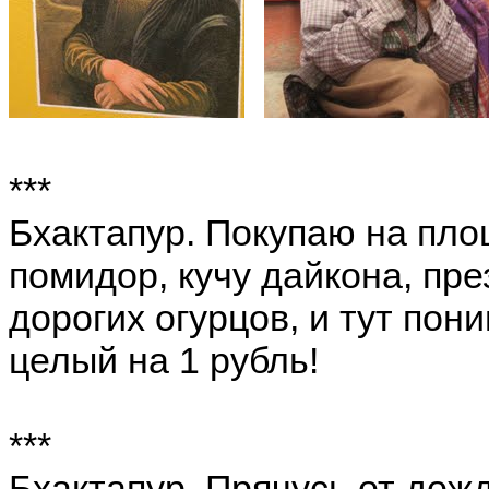
***
Бхактапур. Покупаю на пл
помидор, кучу дайкона, пр
дорогих огурцов, и тут пон
целый на 1 рубль!
***
Бхактапур. Прячусь от дож