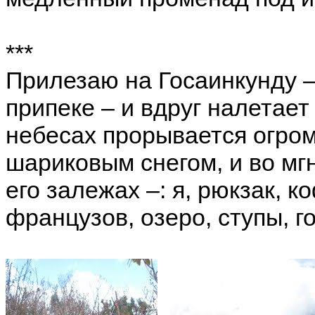
***
Прилезаю на Госаинкунду –
припеке – и вдруг налетает 
небесах прорывается огро
шариковым снегом, и во мг
его залежах –: я, рюкзак, к
французов, озеро, ступы, г