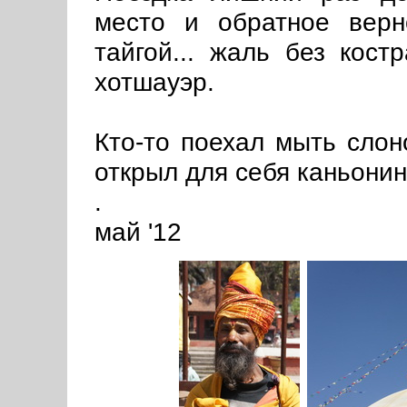
место и обратное вер
тайгой... жаль без кост
хотшауэр.
Кто-то поехал мыть слон
открыл для себя каньонин
.
май '12