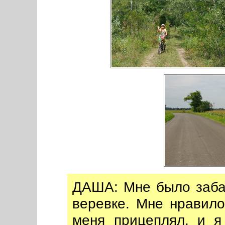
ДАША: Мне было забав
веревке. Мне нравилос
меня прицеплял, и я