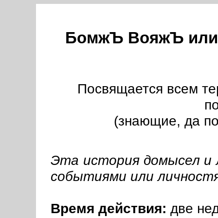
БомжЪ ВояжЪ или 
Посвящается всем т
п
(знающие, да по
Эта история домысел и 
событиями или личностя
Время действия:
две нед