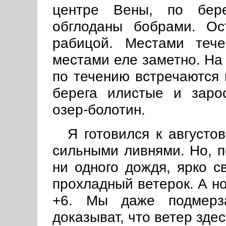
центре Вены, по бере
обглоданы бобрами. Ос
рабицой. Местами теч
местами еле заметно. На
по течению встречаются 
берега илистые и зарос
озер-болотин.
Я готовился к августо
сильными ливнями. Но, п
ни одного дождя, ярко с
прохладный ветерок. А н
+6. Мы даже подмерза
доказыват, что ветер здес