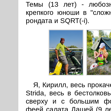
Темы (13 лет) - любозн
крепкого юноши в "слож
рондата и SQRT(-i).
Я, Кирилл, весь прокач
Strida, весь в бестолков
сверху и с большим фо
феей салата Дашей (9 ле