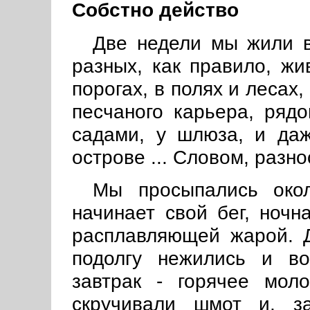
Собстно действо
Две недели мы жили в
разных, как правило, жи
порогах, в полях и лесах,
песчаного карьера, ряд
садами, у шлюза, и да
острове ... Словом, разн
Мы просыпались окол
начинает свой бег, ноч
расплавляющей жарой. Д
подолгу нежились и во
завтрак - горячее мол
скручивали шмот и, з